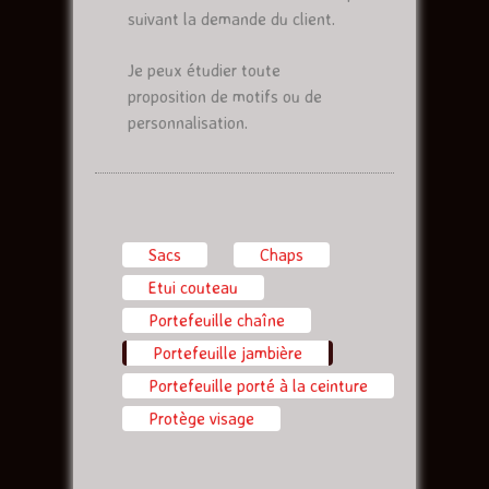
suivant la demande du client.
Je peux étudier toute
proposition de motifs ou de
personnalisation.
Sacs
Chaps
Etui couteau
Portefeuille chaîne
Portefeuille jambière
(onglet actif)
Portefeuille porté à la ceinture
Protège visage