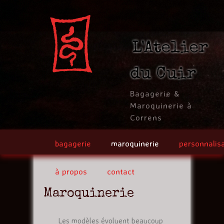
Jump to navigation
L'Atelier
du Cuir
Bagagerie &
Maroquinerie à
Correns
bagagerie
maroquinerie
personnalis
à propos
contact
Maroquinerie
Les modèles évoluent beaucoup