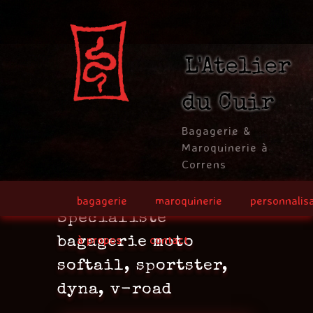
Jump to navigation
L'Atelier
du Cuir
Bagagerie &
Maroquinerie à
Correns
bagagerie
maroquinerie
personnalis
Spécialiste
à propos
contact
bagagerie moto
softail, sportster,
dyna, v-road