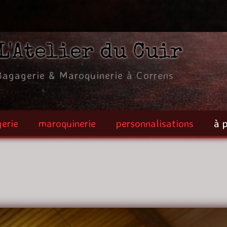
Jump to navigation
L'Atelier du Cuir
Bagagerie & Maroquinerie à Correns
erie
maroquinerie
personnalisations
à 