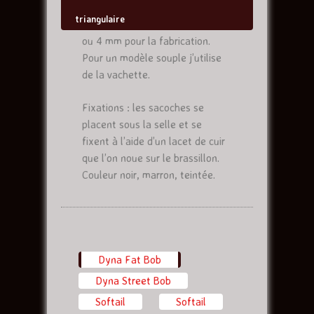
triangulaire
On retrouve le collet de 3,5 mm
ou 4 mm pour la fabrication.
Pour un modèle souple j’utilise
de la vachette.
Fixations : les sacoches se
placent sous la selle et se
fixent à l’aide d’un lacet de cuir
que l’on noue sur le brassillon.
Couleur noir, marron, teintée.
Dyna Fat Bob
(onglet actif)
Dyna Street Bob
Softail
Softail