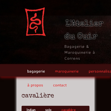
Jump to navigation
L'Atelier
du Cuir
Bagagerie &
Maroquinerie à
Correns
bagagerie
maroquinerie
personnalis
à propos
contact
cavalière
Indian
solo
cavalière