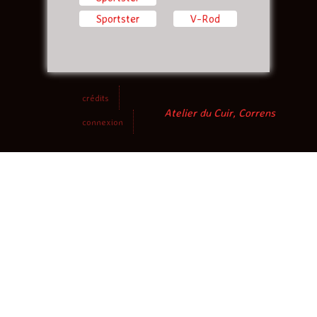
Sportster
V-Rod
crédits
Atelier du Cuir, Correns
connexion