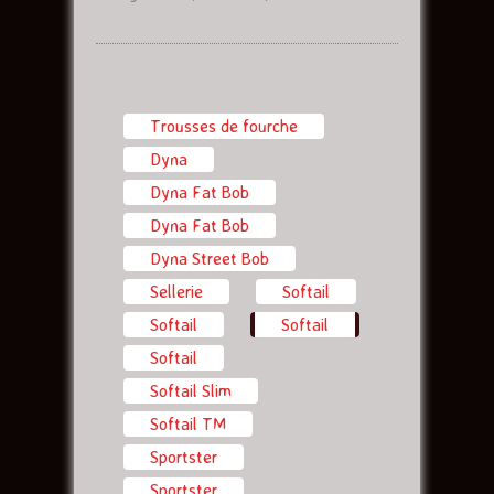
Trousses de fourche
Dyna
Dyna Fat Bob
Dyna Fat Bob
Dyna Street Bob
Sellerie
Softail
Softail
Softail
(onglet actif)
Softail
Softail Slim
Softail TM
Sportster
Sportster