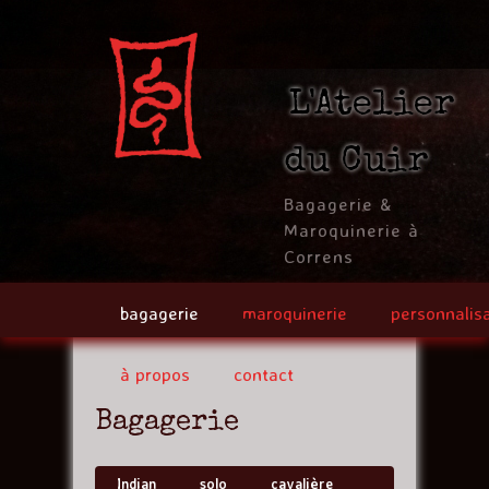
Jump to navigation
L'Atelier
du Cuir
Bagagerie &
Maroquinerie à
Correns
bagagerie
maroquinerie
personnalis
à propos
contact
Bagagerie
Indian
solo
cavalière