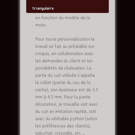
triangulaire
Mes réalisations sont fabriquées
en fonction du modèle de la
moto.
Pour toute personnalisation le
travail se fait au préalable sur
croquis, en collaboration avec
les demandes du client et les
possibilités de réalisation. La
partie du cuir utilisée s’appelle
le collet (partie du cou de la
vache), son épaisseur est de 3.5
mm à 4.5 mm. Pour la partie
décoration, je travaille soit avec
du cuir en imitation reptile, soit
avec du véritable python (selon
les préférences des clients),
galuchat, crocodile, etc …