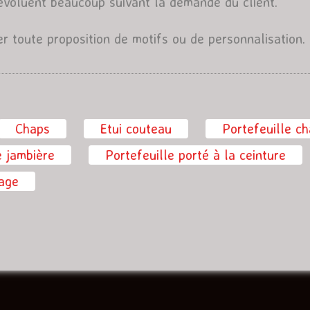
voluent beaucoup suivant la demande du client.
r toute proposition de motifs ou de personnalisation.
 actif)
Chaps
Etui couteau
Portefeuille ch
e jambière
Portefeuille porté à la ceinture
sage