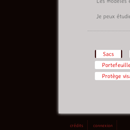
Les modèles é
Je peux étudie
Sacs
(onglet
Portefeuill
Protège vi
crédits
connexion