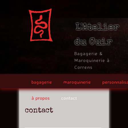
Jump to navigation
L'Atelier
du Cuir
Bagagerie &
Maroquinerie à
Correns
bagagerie
maroquinerie
personnalis
à propos
contact
contact