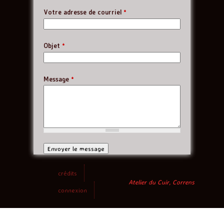
Votre adresse de courriel
*
Objet
*
Message
*
crédits
Atelier du Cuir, Correns
connexion