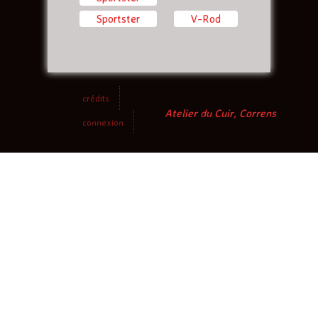
Sportster
V-Rod
crédits
Atelier du Cuir, Correns
connexion