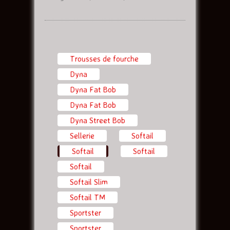
Trousses de fourche
Dyna
Dyna Fat Bob
Dyna Fat Bob
Dyna Street Bob
Sellerie
Softail
Softail
(onglet actif)
Softail
Softail
Softail Slim
Softail TM
Sportster
Sportster