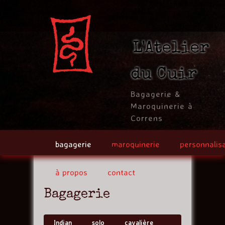
Jump to navigation
L'Atelier
du Cuir
Bagagerie &
Maroquinerie à
Correns
bagagerie
maroquinerie
personnalis
à propos
contact
Bagagerie
Indian
solo
cavalière