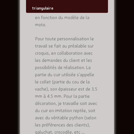
triangulaire
Mes réalisations sont fabriquées
en fonction du modèle de la
moto.
Pour toute personnalisation le
travail se fait au préalable sur
croquis, en collaboration avec
les demandes du client et les
possibilités de réalisation. La
partie du cuir utilisée s’appelle
le collet (partie du cou de la
vache), son épaisseur est de 3.5
mm à 4.5 mm. Pour la partie
décoration, je travaille soit avec
du cuir en imitation reptile, soit
avec du véritable python (selon
les préférences des clients),
galuchat, crocodile, etc …